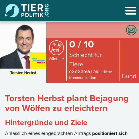
0 / 10
Schlecht für
Wildtiere
Tiere
02.02.2018
| Öffentliche
Torsten Herbst
Bund
Kommunikation
Torsten Herbst plant Bejagung
von Wölfen zu erleichtern
Hintergründe und Ziele
Anlässlich eines eingebrachten Antrags
positioniert sich