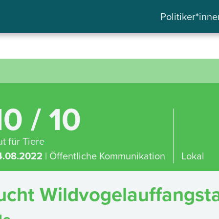
Politiker*inne
10 / 10
t für Tiere
4.08.2022
| Öffentliche Kommunikation
Lokal
sucht Wildvogelauffangst