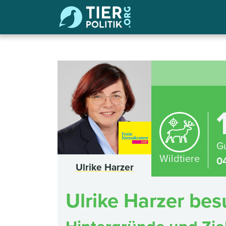
Gu
Wildtiere
0
Ulrike Harzer
Ulrike Harzer be