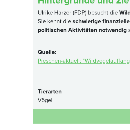
Hintergründe und Zie
Ulrike Harzer (FDP) besucht die
Wil
Sie kennt die
schwierige finanziell
politischen Aktivitäten notwendig
s
Quelle:
Pieschen-aktuell: "Wildvogelauffangs
Tierarten
Vögel