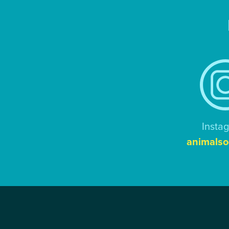
Insta
animalso