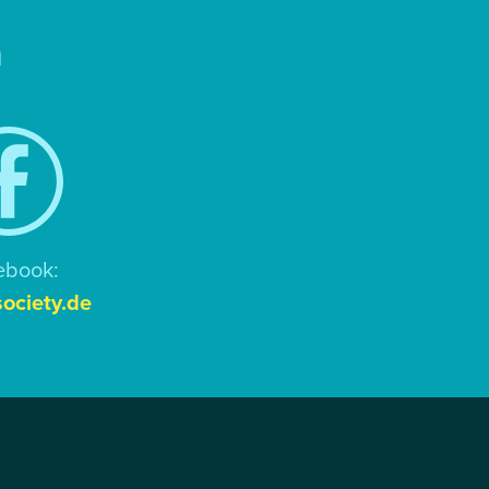
n
ebook:
ociety.de