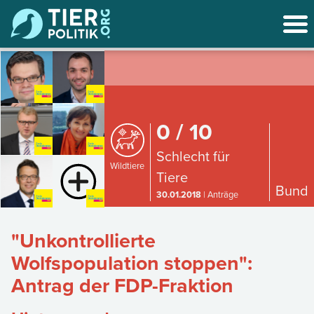
0 / 10
Schlecht für
Wildtiere
Tiere
Bund
30.01.2018
| Anträge
"Unkontrollierte
Wolfspopulation stoppen":
Antrag der FDP-Fraktion