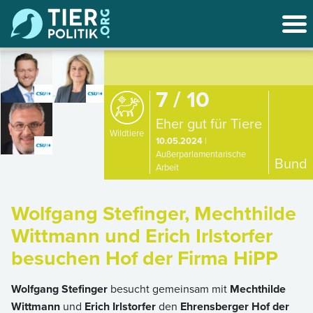
7 / 10
Eher gut für Tiere
Wildtiere
10.05.2024
|
Außerparlamentarische
Bund
Arbeit
Wolfgang Stefinger, Mechthilde
Wittmann und Erich Irlstorfer
besuchen Hof der Firma HiPP
Wolfgang Stefinger
besucht gemeinsam mit
Mechthilde
Wittmann
und
Erich Irlstorfer
den
Ehrensberger Hof der