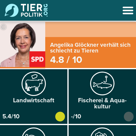
©
Angelika Glöckner verhält sich
schlecht zu Tieren
4.8 / 10
Land­wirtschaft
Fischerei & Aqua­
kultur
5.4/10
-/10