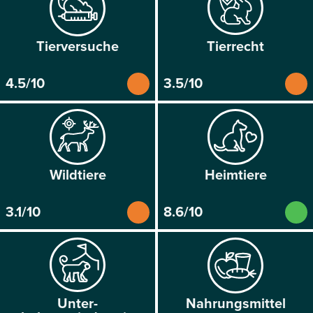
Tier­versuche
Tier­recht
4.5/10
3.5/10
Wild­tiere
Heim­tiere
3.1/10
8.6/10
Unter­
Nahrungs­mittel