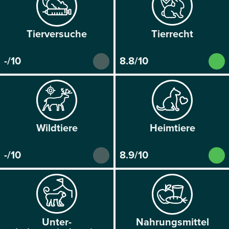
Tier­versuche
Tier­recht
-/10
8.8/10
Wild­tiere
Heim­tiere
-/10
8.9/10
Unter­
Nahrungs­mittel