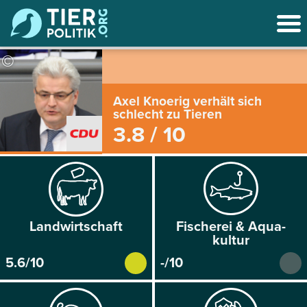
©
Axel Knoerig verhält sich
schlecht zu Tieren
3.8 / 10
Land­wirtschaft
Fischerei & Aqua­
kultur
5.6/10
-/10