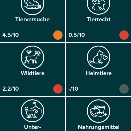
Tier­versuche
Tier­recht
4.5/10
0.5/10
Wild­tiere
Heim­tiere
2.2/10
-/10
Unter­
Nahrungs­mittel