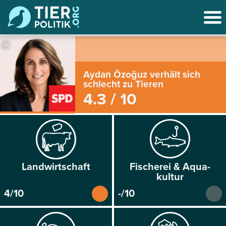
©
Aydan Özoğuz verhält sich
schlecht zu Tieren
4.3 / 10
Land­wirtschaft
Fischerei & Aqua­
kultur
4/10
-/10