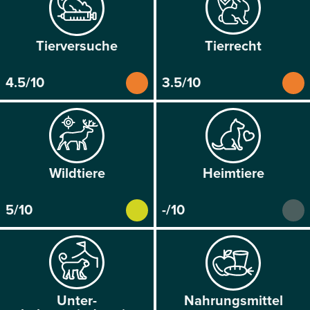
Tier­versuche
Tier­recht
4.5/10
3.5/10
Wild­tiere
Heim­tiere
5/10
-/10
Unter­
Nahrungs­mittel