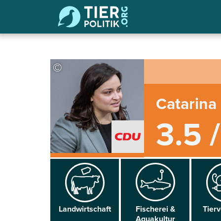
©
Catarina 
3.5 
Land­wirtschaft
Fischerei &
Tier­
Aqua­kultur