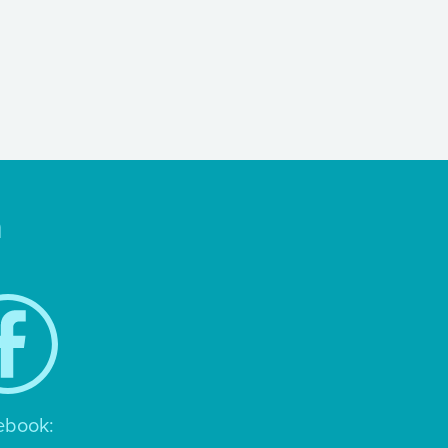
n
ebook: