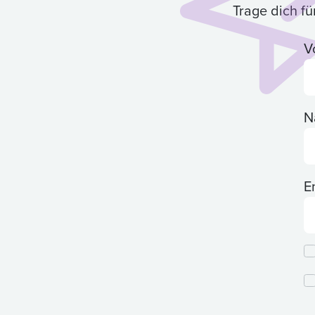
Trage dich f
V
N
E