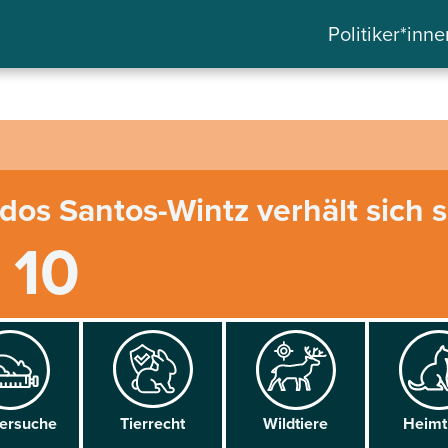
Politiker*inne
dos Santos-Wintz verhält sich 
/ 10
versuche
Tier­recht
Wild­tiere
Heim­t