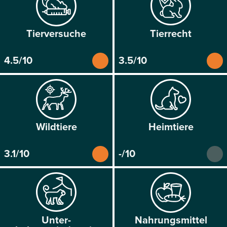
Tier­versuche
Tier­recht
4.5/10
3.5/10
Wild­tiere
Heim­tiere
3.1/10
-/10
Unter­
Nahrungs­mittel