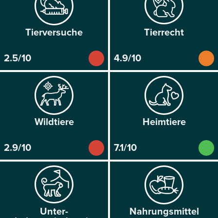
Tier­versuche
Tier­recht
2.5/10
4.9/10
Wild­tiere
Heim­tiere
2.9/10
7.1/10
Unter­
Nahrungs­mittel