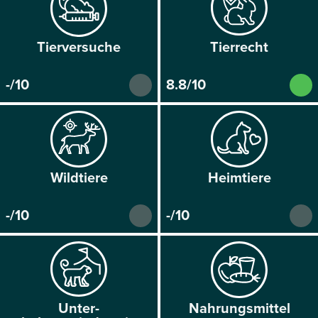
Tier­versuche
Tier­recht
-/10
8.8/10
Wild­tiere
Heim­tiere
-/10
-/10
Unter­
Nahrungs­mittel