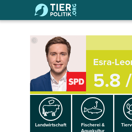
©
Esra-Leo
5.8 
Land­wirtschaft
Fischerei &
Tier­
Aqua­kultur