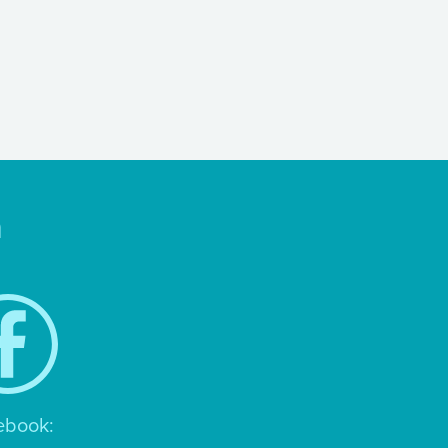
n
ebook: