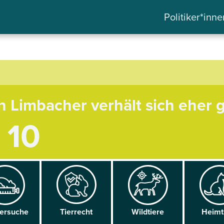
Politiker*inne
n Limbacher verhält sich eher g
/ 10
versuche
Tier­recht
Wild­tiere
Heim­t