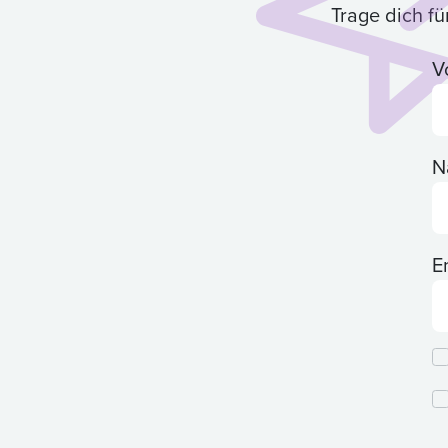
Trage dich f
V
N
E