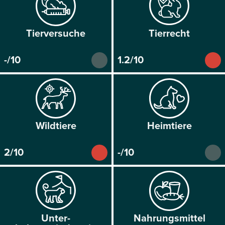
Tier­versuche
Tier­recht
-/10
1.2/10
Wild­tiere
Heim­tiere
2/10
-/10
Unter­
Nahrungs­mittel