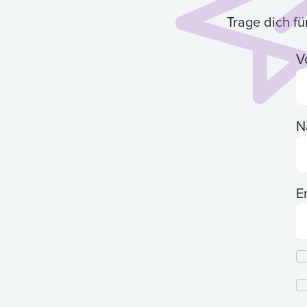
Trage dich f
V
N
E