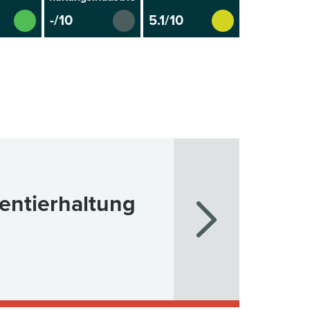
-/10
5.1/10
entierhaltung