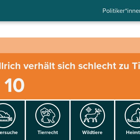
Politiker*inne
lrich verhält sich schlecht zu T
/ 10
versuche
Tier­recht
Wild­tiere
Heim­t