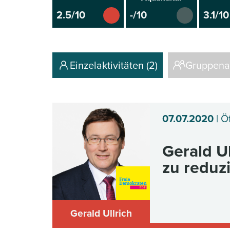
2.5/10
-/10
3.1/10
Einzelaktivitäten (2)
Gruppenak
07.07.2020
| Ö
Gerald U
zu reduz
Gerald Ullrich