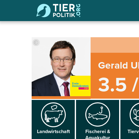
©
Gerald Ul
3.5 
Land­wirtschaft
Fischerei &
Tier­
Aqua­kultur