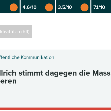
4.6/10
3.5/10
7.1/10
tivitäten (64)
ffentliche Kommunikation
llrich stimmt dagegen die Mass
ieren