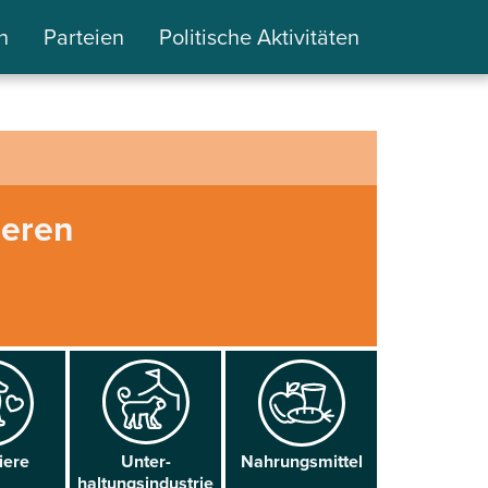
n
Parteien
Politische Aktivitäten
ieren
iere
Unter­
Nahrungs­mittel
haltungsindustrie