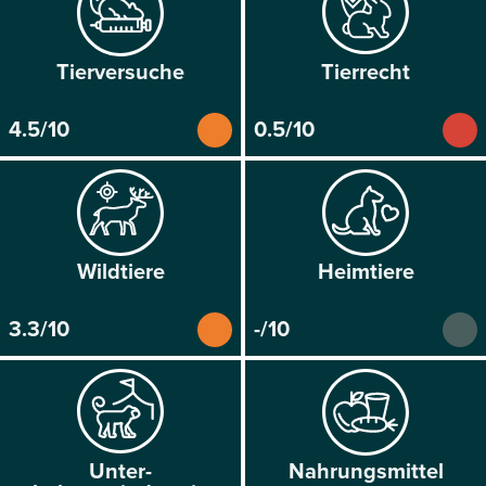
Tier­versuche
Tier­recht
4.5/10
0.5/10
Wild­tiere
Heim­tiere
3.3/10
-/10
Unter­
Nahrungs­mittel