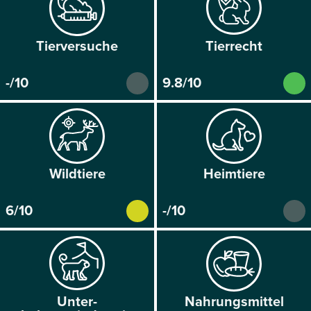
Tier­versuche
Tier­recht
-/10
9.8/10
Wild­tiere
Heim­tiere
6/10
-/10
Unter­
Nahrungs­mittel