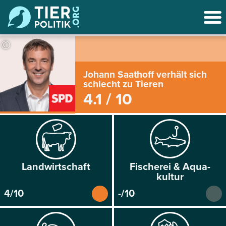
©
Johann Saathoff verhält sich
schlecht zu Tieren
4.1 / 10
Land­wirtschaft
Fischerei & Aqua­
kultur
4/10
-/10