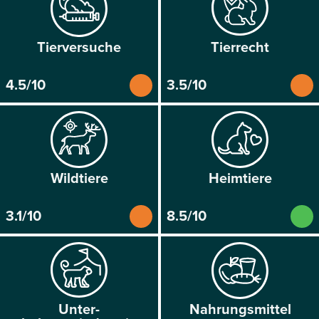
Tier­versuche
Tier­recht
4.5/10
3.5/10
Wild­tiere
Heim­tiere
3.1/10
8.5/10
Unter­
Nahrungs­mittel