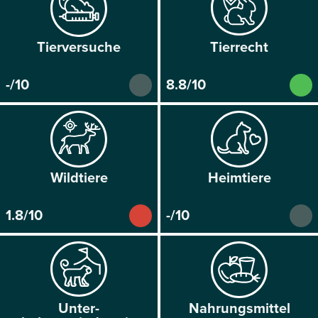
Tier­versuche
Tier­recht
-/10
8.8/10
Wild­tiere
Heim­tiere
1.8/10
-/10
Unter­
Nahrungs­mittel