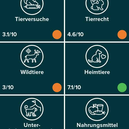
Tier­versuche
Tier­recht
3.1/10
4.6/10
Wild­tiere
Heim­tiere
3/10
7.1/10
Unter­
Nahrungs­mittel