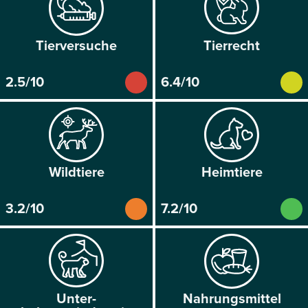
Tier­versuche
Tier­recht
2.5/10
6.4/10
Wild­tiere
Heim­tiere
3.2/10
7.2/10
Unter­
Nahrungs­mittel