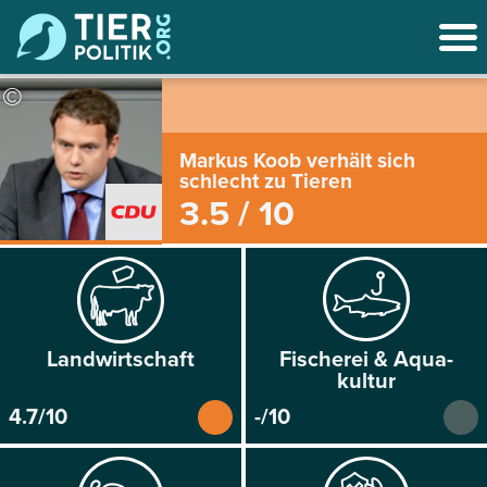
©
Markus Koob verhält sich
schlecht zu Tieren
3.5 / 10
Land­wirtschaft
Fischerei & Aqua­
kultur
4.7/10
-/10