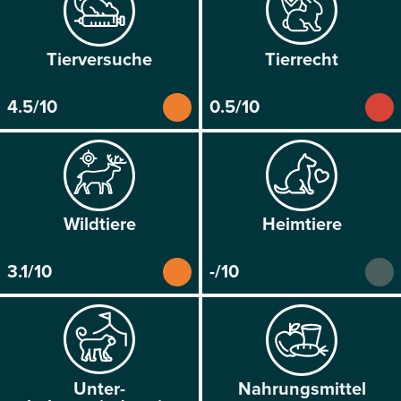
Tier­versuche
Tier­recht
4.5/10
0.5/10
Wild­tiere
Heim­tiere
3.1/10
-/10
Unter­
Nahrungs­mittel