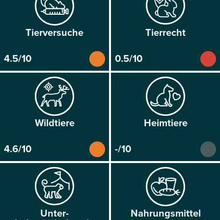
Tier­versuche
Tier­recht
4.5/10
0.5/10
Wild­tiere
Heim­tiere
4.6/10
-/10
Unter­
Nahrungs­mittel