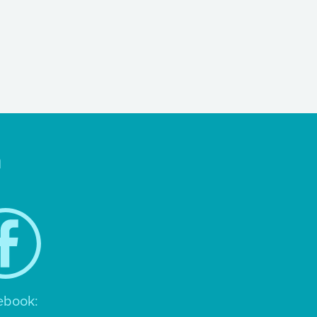
n
ebook: