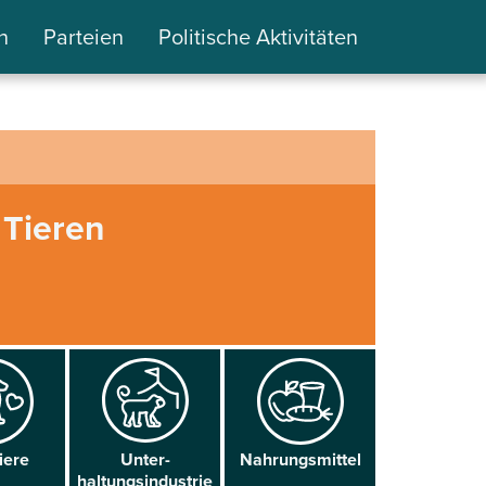
n
Parteien
Politische Aktivitäten
 Tieren
iere
Unter­
Nahrungs­mittel
haltungsindustrie