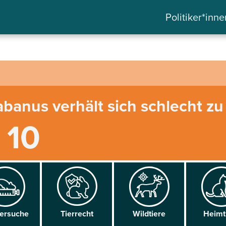
Politiker*inne
abanus verhält sich schlecht zu
/ 10
versuche
Tier­recht
Wild­tiere
Heim­t