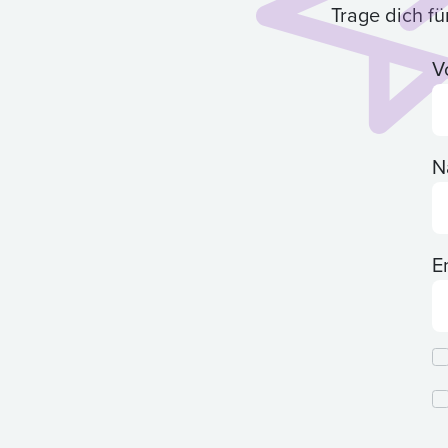
Trage dich f
V
N
E