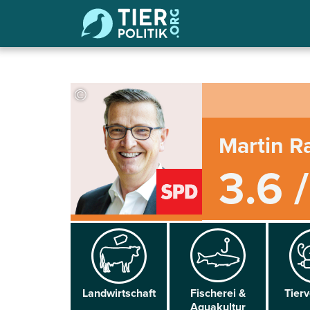
©
Martin R
3.6 
Land­wirtschaft
Fischerei &
Tier­
Aqua­kultur