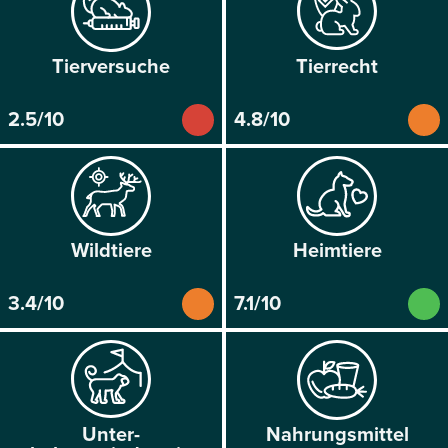
Tier­versuche
Tier­recht
2.5/10
4.8/10
Wild­tiere
Heim­tiere
3.4/10
7.1/10
Unter­
Nahrungs­mittel