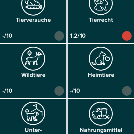
Tier­versuche
Tier­recht
-/10
1.2/10
Wild­tiere
Heim­tiere
-/10
-/10
Unter­
Nahrungs­mittel