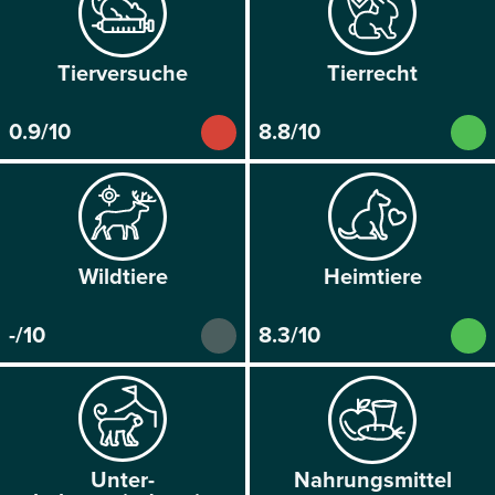
Tier­versuche
Tier­recht
0.9/10
8.8/10
Wild­tiere
Heim­tiere
-/10
8.3/10
Unter­
Nahrungs­mittel