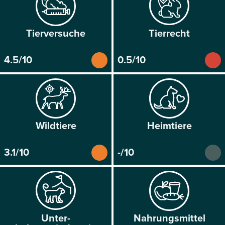
Tier­versuche
Tier­recht
4.5/10
0.5/10
Wild­tiere
Heim­tiere
3.1/10
-/10
Unter­
Nahrungs­mittel