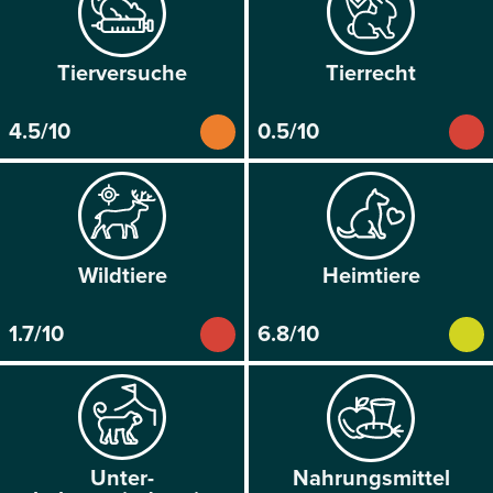
Tier­versuche
Tier­recht
4.5/10
0.5/10
Wild­tiere
Heim­tiere
1.7/10
6.8/10
Unter­
Nahrungs­mittel