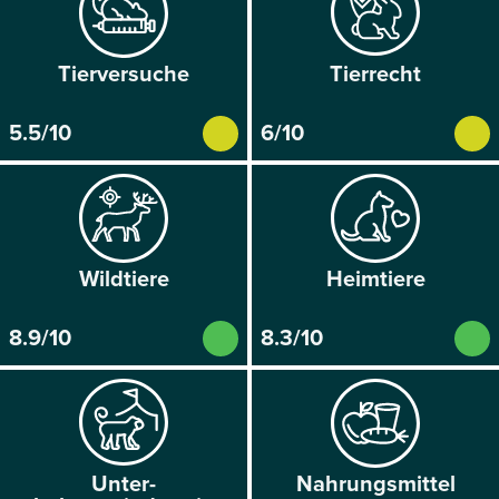
Tier­versuche
Tier­recht
5.5/10
6/10
Wild­tiere
Heim­tiere
8.9/10
8.3/10
Unter­
Nahrungs­mittel