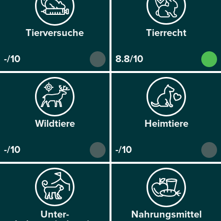
Tier­versuche
Tier­recht
-/10
8.8/10
Wild­tiere
Heim­tiere
-/10
-/10
Unter­
Nahrungs­mittel