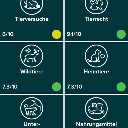
Tier­versuche
Tier­recht
6/10
9.1/10
Wild­tiere
Heim­tiere
7.3/10
7.3/10
Unter­
Nahrungs­mittel