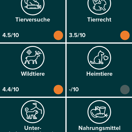
Tier­versuche
Tier­recht
4.5/10
3.5/10
Wild­tiere
Heim­tiere
4.4/10
-/10
Unter­
Nahrungs­mittel