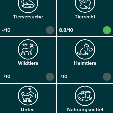
Tier­versuche
Tier­recht
-/10
8.8/10
Wild­tiere
Heim­tiere
-/10
-/10
Unter­
Nahrungs­mittel