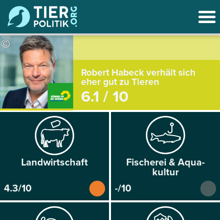
©
Robert Habeck verhält sich
eher gut zu Tieren
6.1 / 10
Land­wirtschaft
Fischerei & Aqua­
kultur
4.3/10
-/10