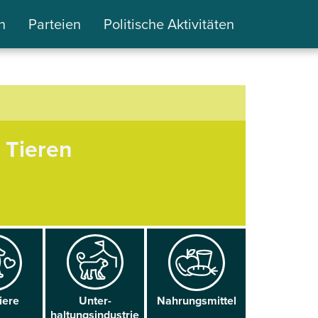
n
Parteien
Politische Aktivitäten
 Tieren
iere
Unter­
Nahrungs­mittel
haltungsindustrie