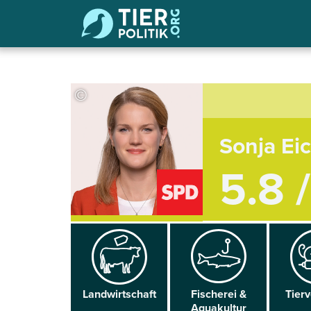
©
Sonja Ei
5.8 
Land­wirtschaft
Fischerei &
Tier­
Aqua­kultur