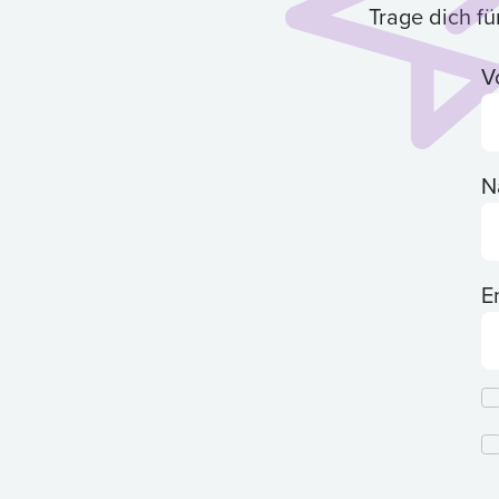
Trage dich f
V
N
E