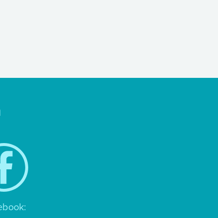
n
ebook: