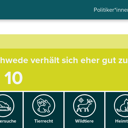
Politiker*inne
chwede verhält sich eher gut zu
/ 10
versuche
Tier­recht
Wild­tiere
Heim­t