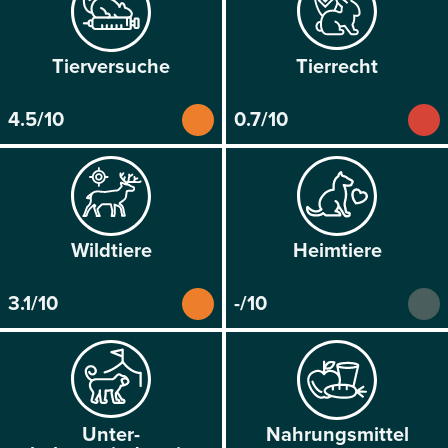
Tier­versuche
Tier­recht
4.5/10
0.7/10
Wild­tiere
Heim­tiere
3.1/10
-/10
Unter­
Nahrungs­mittel