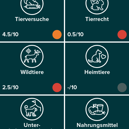
Tier­versuche
Tier­recht
4.5/10
0.5/10
Wild­tiere
Heim­tiere
2.5/10
-/10
Unter­
Nahrungs­mittel