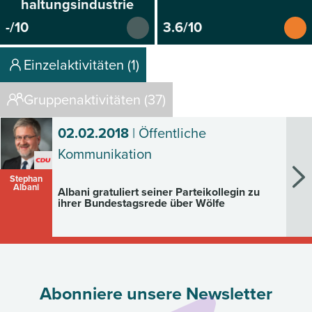
haltungsindustrie
-/10
3.6/10
Einzelaktivitäten (1)
Gruppenaktivitäten (37)
02.02.2018
| Öffentliche
Kommunikation
Stephan
Albani
Albani gratuliert seiner Parteikollegin zu
ihrer Bundestagsrede über Wölfe
Abonniere unsere Newsletter