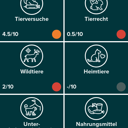
Tier­versuche
Tier­recht
4.5/10
0.5/10
Wild­tiere
Heim­tiere
2/10
-/10
Unter­
Nahrungs­mittel