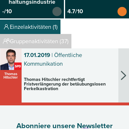
haltungsindustrie
-/10
4.7/10
Einzelaktivitäten (1)
Gruppenaktivitäten (37)
17.01.2019
| Öffentliche
Kommunikation
Thomas
Hitschler
Thomas Hitschler rechtfertigt
Fristverlängerung der betäubungslosen
Ferkelkastration
Abonniere unsere Newsletter