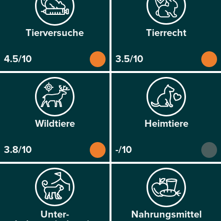
Tier­versuche
Tier­recht
4.5/10
3.5/10
Wild­tiere
Heim­tiere
3.8/10
-/10
Unter­
Nahrungs­mittel