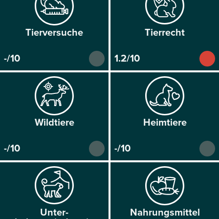
Tier­versuche
Tier­recht
-/10
1.2/10
Wild­tiere
Heim­tiere
-/10
-/10
Unter­
Nahrungs­mittel