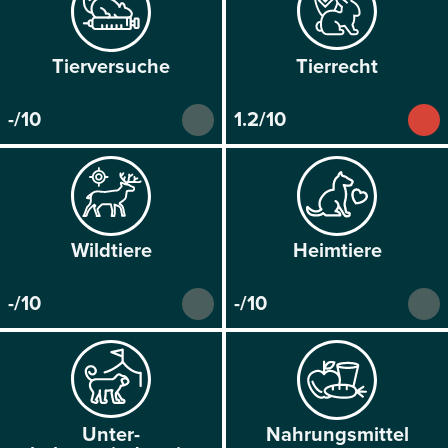
Tier­versuche
Tier­recht
-/10
1.2/10
Wild­tiere
Heim­tiere
-/10
-/10
Unter­
Nahrungs­mittel