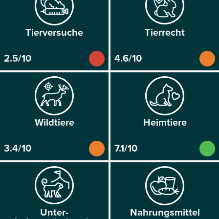
Tier­versuche
Tier­recht
2.5/10
4.6/10
Wild­tiere
Heim­tiere
3.4/10
7.1/10
Unter­
Nahrungs­mittel