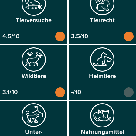
Tier­versuche
Tier­recht
4.5/10
3.5/10
Wild­tiere
Heim­tiere
3.1/10
-/10
Unter­
Nahrungs­mittel