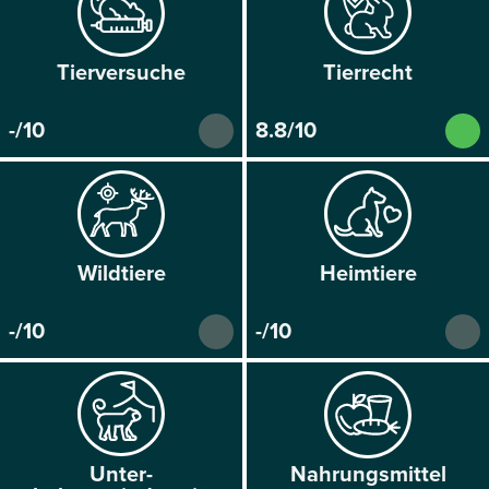
Tier­versuche
Tier­recht
-/10
8.8/10
Wild­tiere
Heim­tiere
-/10
-/10
Unter­
Nahrungs­mittel