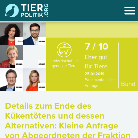
7 / 10
Eher gut
Landwirtschaftlich
für Tiere
genutzte Tiere
25.01.2019
|
Parlamentarische
Bund
Anfrage
Details zum Ende des
Kükentötens und dessen
Alternativen: Kleine Anfrage
von Abgeordneten der Fraktion