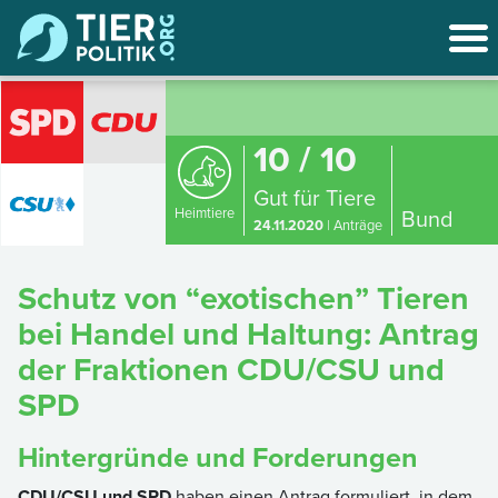
10 / 10
Gut für Tiere
Heimtiere
Bund
24.11.2020
| Anträge
Schutz von “exotischen” Tieren
bei Handel und Haltung: Antrag
der Fraktionen CDU/CSU und
SPD
Hintergründe und Forderungen
CDU/CSU und SPD
haben einen Antrag formuliert, in dem