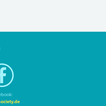
n
ebook:
ociety.de