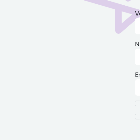
V
N
E