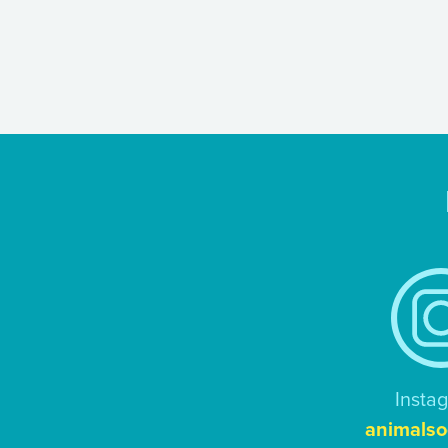
Insta
animalso