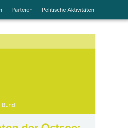
n
Parteien
Politische Aktivitäten
Bund
ten der Ostsee: