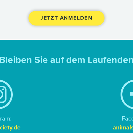
Bleiben Sie auf dem Laufende
gram:
Fac
ciety.de
animals