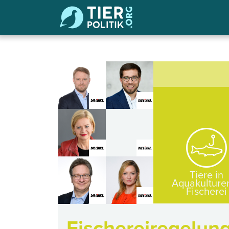
Tiere in
Aquakulture
Fischerei
Fischereiregelun