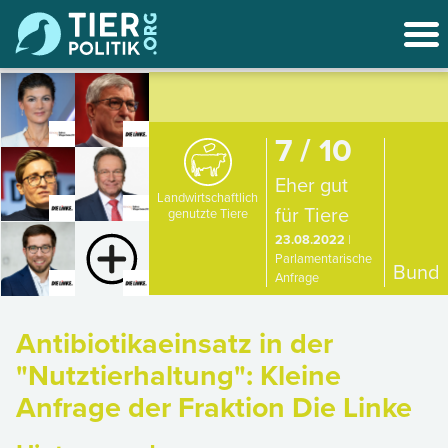
7 / 10
Eher gut
Landwirtschaftlich
für Tiere
genutzte Tiere
23.08.2022
|
Parlamentarische
Bund
Anfrage
Antibiotikaeinsatz in der
"Nutztierhaltung": Kleine
Anfrage der Fraktion Die Linke