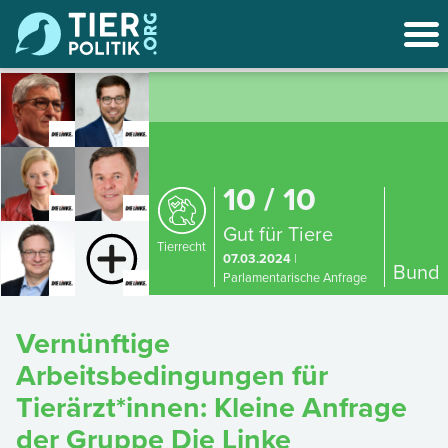
10 / 10
Gut für Tiere
Tierrecht
07.03.2024
|
Bund
Parlamentarische Anfrage
Vernünftige
Arbeitsbedingungen für
Tierärzt*innen: Kleine Anfrage
der Gruppe Die Linke