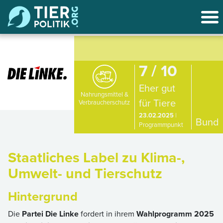
7 / 10
Eher gut
Nahrungsmittel &
für Tiere
Verbraucherschutz
23.02.2025
|
Bund
Programmpunkt
Staatliches Label zu Klima-,
Umwelt- und Tierschutz
Hintergrund
Die
Partei Die Linke
fordert in ihrem
Wahlprogramm 2025